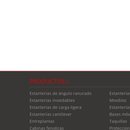
PRODUCTOS /
estanterías de ángulo ranurado
estantería
estanterías inoxidables
movibloc
estanterías de carga ligera
estanterí
estanterías cantilever
bases móv
entreplantas
taquillas
cabinas fenolicas
proteccio