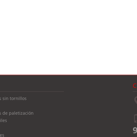
C
s sin tornillos
as de paletización
iles
9
nes