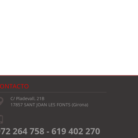
ONTACTO
C/ Pladevall, 21B
17857 SANT JOAN LES FONTS (Girona)
72 264 758 - 619 402 270